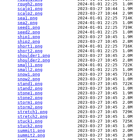
rough2.png
              2024-01-01 22:25  1.0M  

scalp1.png
              2023-03-27 10:44  1.9M  

scalp2.png
              2023-03-27 10:44  2.9M  

sea1.png
                2024-01-01 22:25  714K  

sea2.png
                2024-01-01 22:25  1.0M  

seed1.png
               2024-01-01 22:25  719K  

seed2.png
               2024-01-01 22:25  1.0M  

ship1.png
               2023-03-27 10:45  1.9M  

ship2.png
               2023-03-27 10:45  2.8M  

short1.png
              2024-01-01 22:25  716K  

short2.png
              2024-01-01 22:25  1.0M  

shoulder1.png
           2023-03-27 10:45  2.0M  

shoulder2.png
           2023-03-27 10:45  2.8M  

small1.png
              2024-01-01 22:25  722K  

small2.png
              2024-01-01 22:25  1.0M  

snow1.png
               2023-03-27 10:45  721K  

snow2.png
               2023-03-27 10:45  1.0M  

stand1.png
              2023-03-27 10:45  722K  

stand2.png
              2023-03-27 10:45  1.0M  

stone1.png
              2023-03-27 10:45  1.9M  

stone2.png
              2023-03-27 10:45  2.8M  

storm1.png
              2023-03-27 10:45  2.0M  

storm2.png
              2023-03-27 10:45  2.8M  

stretch1.png
            2023-03-27 10:45  729K  

stretch2.png
            2023-03-27 10:45  1.0M  

stuck1.png
              2023-03-27 10:45  725K  

stuck2.png
              2023-03-27 10:45  1.0M  

summit1.png
             2023-03-27 10:45  2.0M  

summit2.png
             2023-03-27 10:45  2.8M  

sun1.png
                2023-03-27 10:45  2.0M  
