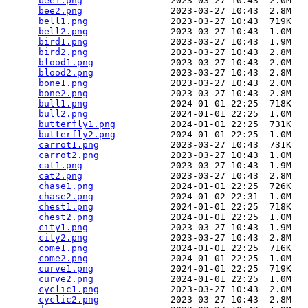
bee1.png
                2023-03-27 10:43  2.0M  

bee2.png
                2023-03-27 10:43  2.8M  

bell1.png
               2023-03-27 10:43  719K  

bell2.png
               2023-03-27 10:43  1.0M  

bird1.png
               2023-03-27 10:43  1.9M  

bird2.png
               2023-03-27 10:43  2.8M  

blood1.png
              2023-03-27 10:43  2.0M  

blood2.png
              2023-03-27 10:43  2.8M  

bone1.png
               2023-03-27 10:43  2.0M  

bone2.png
               2023-03-27 10:43  2.8M  

bull1.png
               2024-01-01 22:25  718K  

bull2.png
               2024-01-01 22:25  1.0M  

butterfly1.png
          2024-01-01 22:25  731K  

butterfly2.png
          2024-01-01 22:25  1.0M  

carrot1.png
             2023-03-27 10:43  731K  

carrot2.png
             2023-03-27 10:43  1.0M  

cat1.png
                2023-03-27 10:43  1.9M  

cat2.png
                2023-03-27 10:43  2.8M  

chase1.png
              2024-01-01 22:25  726K  

chase2.png
              2024-01-02 22:31  1.0M  

chest1.png
              2024-01-01 22:25  718K  

chest2.png
              2024-01-01 22:25  1.0M  

city1.png
               2023-03-27 10:43  1.9M  

city2.png
               2023-03-27 10:43  2.8M  

come1.png
               2024-01-01 22:25  716K  

come2.png
               2024-01-01 22:25  1.0M  

curve1.png
              2024-01-01 22:25  719K  

curve2.png
              2024-01-01 22:25  1.0M  

cyclic1.png
             2023-03-27 10:43  2.0M  

cyclic2.png
             2023-03-27 10:43  2.8M  
