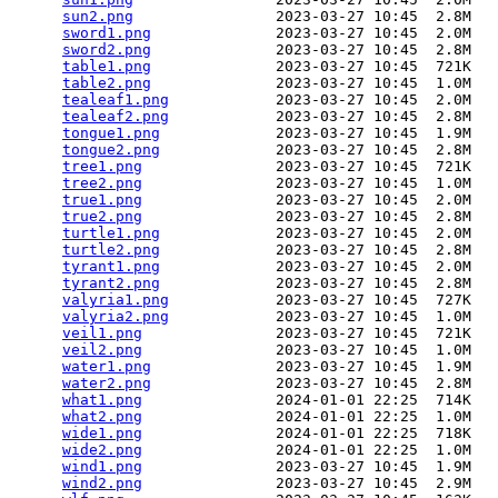
sun2.png
                2023-03-27 10:45  2.8M  

sword1.png
              2023-03-27 10:45  2.0M  

sword2.png
              2023-03-27 10:45  2.8M  

table1.png
              2023-03-27 10:45  721K  

table2.png
              2023-03-27 10:45  1.0M  

tealeaf1.png
            2023-03-27 10:45  2.0M  

tealeaf2.png
            2023-03-27 10:45  2.8M  

tongue1.png
             2023-03-27 10:45  1.9M  

tongue2.png
             2023-03-27 10:45  2.8M  

tree1.png
               2023-03-27 10:45  721K  

tree2.png
               2023-03-27 10:45  1.0M  

true1.png
               2023-03-27 10:45  2.0M  

true2.png
               2023-03-27 10:45  2.8M  

turtle1.png
             2023-03-27 10:45  2.0M  

turtle2.png
             2023-03-27 10:45  2.8M  

tyrant1.png
             2023-03-27 10:45  2.0M  

tyrant2.png
             2023-03-27 10:45  2.8M  

valyria1.png
            2023-03-27 10:45  727K  

valyria2.png
            2023-03-27 10:45  1.0M  

veil1.png
               2023-03-27 10:45  721K  

veil2.png
               2023-03-27 10:45  1.0M  

water1.png
              2023-03-27 10:45  1.9M  

water2.png
              2023-03-27 10:45  2.8M  

what1.png
               2024-01-01 22:25  714K  

what2.png
               2024-01-01 22:25  1.0M  

wide1.png
               2024-01-01 22:25  718K  

wide2.png
               2024-01-01 22:25  1.0M  

wind1.png
               2023-03-27 10:45  1.9M  

wind2.png
               2023-03-27 10:45  2.9M  
