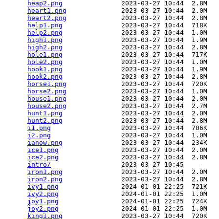
heap2.png
               2023-03-27 10:44  2.8M  

heart1.png
              2023-03-27 10:44  2.0M  

heart2.png
              2023-03-27 10:44  2.8M  

help1.png
               2023-03-27 10:44  718K  

help2.png
               2023-03-27 10:44  1.0M  

high1.png
               2023-03-27 10:44  1.9M  

high2.png
               2023-03-27 10:44  2.8M  

hole1.png
               2023-03-27 10:44  717K  

hole2.png
               2023-03-27 10:44  1.0M  

hook1.png
               2023-03-27 10:44  1.9M  

hook2.png
               2023-03-27 10:44  2.8M  

horse1.png
              2023-03-27 10:44  720K  

horse2.png
              2023-03-27 10:44  1.0M  

house1.png
              2023-03-27 10:44  2.0M  

house2.png
              2023-03-27 10:44  2.7M  

hunt1.png
               2023-03-27 10:44  2.0M  

hunt2.png
               2023-03-27 10:44  2.8M  

i1.png
                  2023-03-27 10:44  706K  

i2.png
                  2023-03-27 10:44  1.0M  

ianow.png
               2023-03-27 10:44  234K  

ice1.png
                2023-03-27 10:44  2.0M  

ice2.png
                2023-03-27 10:44  2.8M  

intro/
                  2023-03-27 10:45    -   

iron1.png
               2023-03-27 10:44  2.0M  

iron2.png
               2023-03-27 10:44  2.8M  

ivy1.png
                2024-01-01 22:25  721K  

ivy2.png
                2024-01-01 22:25  1.0M  

joy1.png
                2024-01-01 22:25  724K  

joy2.png
                2024-01-01 22:25  1.0M  

king1.png
               2023-03-27 10:44  720K  
