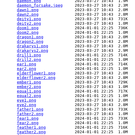
daemon.png
              2023-03-27 10:43  1.9M  

daemon_forsake.jpeg
     2023-03-27 10:43  2.3M  

dawn1.png
               2023-03-27 10:43  2.0M  

dawn2.png
               2023-03-27 10:43  2.8M  

deity1.png
              2023-03-27 10:43  731K  

deity2.png
              2023-03-27 10:43  1.0M  

doom1.png
               2024-01-01 22:25  736K  

doom2.png
               2024-01-01 22:25  1.0M  

dragon1.png
             2023-03-27 10:43  2.0M  

dragon2.png
             2023-03-27 10:43  2.8M  

drakarys1.png
           2023-03-27 10:43  2.0M  

drakarys2.png
           2023-03-27 10:43  2.9M  

drill1.png
              2024-01-01 22:25  714K  

drill2.png
              2024-01-01 22:25  1.0M  

ear1.png
                2024-01-01 22:25  714K  

ear2.png
                2024-01-01 22:25  1.0M  

elderflower1.png
        2023-03-27 10:43  2.0M  

elderflower2.png
        2023-03-27 10:43  2.8M  

ember1.png
              2023-03-27 10:43  729K  

ember2.png
              2023-03-27 10:43  1.0M  

equal1.png
              2024-01-01 22:25  717K  

equal2.png
              2024-01-01 22:25  1.0M  

eye1.png
                2023-03-27 10:43  2.0M  

eye2.png
                2023-03-27 10:43  2.8M  

father1.png
             2023-03-27 10:43  733K  

father2.png
             2023-03-27 10:43  1.0M  

fear1.png
               2024-01-01 22:25  733K  

fear2.png
               2024-01-01 22:25  1.0M  

feather1.png
            2024-01-01 22:25  716K  

feather2.png
            2024-01-01 22:25  1.0M  
