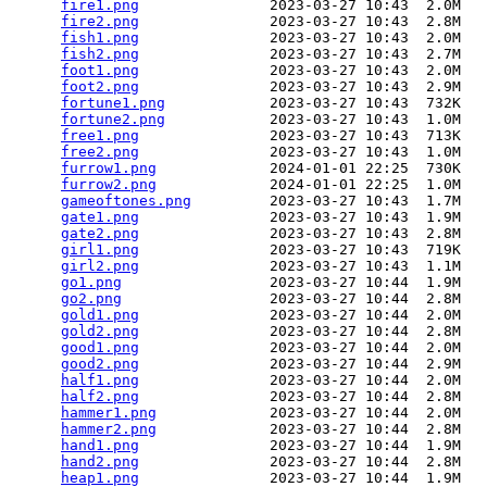
fire1.png
               2023-03-27 10:43  2.0M  

fire2.png
               2023-03-27 10:43  2.8M  

fish1.png
               2023-03-27 10:43  2.0M  

fish2.png
               2023-03-27 10:43  2.7M  

foot1.png
               2023-03-27 10:43  2.0M  

foot2.png
               2023-03-27 10:43  2.9M  

fortune1.png
            2023-03-27 10:43  732K  

fortune2.png
            2023-03-27 10:43  1.0M  

free1.png
               2023-03-27 10:43  713K  

free2.png
               2023-03-27 10:43  1.0M  

furrow1.png
             2024-01-01 22:25  730K  

furrow2.png
             2024-01-01 22:25  1.0M  

gameoftones.png
         2023-03-27 10:43  1.7M  

gate1.png
               2023-03-27 10:43  1.9M  

gate2.png
               2023-03-27 10:43  2.8M  

girl1.png
               2023-03-27 10:43  719K  

girl2.png
               2023-03-27 10:43  1.1M  

go1.png
                 2023-03-27 10:44  1.9M  

go2.png
                 2023-03-27 10:44  2.8M  

gold1.png
               2023-03-27 10:44  2.0M  

gold2.png
               2023-03-27 10:44  2.8M  

good1.png
               2023-03-27 10:44  2.0M  

good2.png
               2023-03-27 10:44  2.9M  

half1.png
               2023-03-27 10:44  2.0M  

half2.png
               2023-03-27 10:44  2.8M  

hammer1.png
             2023-03-27 10:44  2.0M  

hammer2.png
             2023-03-27 10:44  2.8M  

hand1.png
               2023-03-27 10:44  1.9M  

hand2.png
               2023-03-27 10:44  2.8M  

heap1.png
               2023-03-27 10:44  1.9M  
