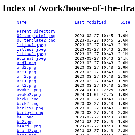
Index of /work/house-of-the-dr
Name
Last modified
Size
Parent Directory
                             -   

00_template1.png
        2023-03-27 10:45  1.9M  

00_template2.png
        2023-03-27 10:45  2.6M  

1stlaw1.jpeg
            2023-03-27 10:43  2.3M  

1stlaw2.jpeg
            2023-03-27 10:43  2.3M  

1stlaw3.jpeg
            2023-03-27 10:43  2.1M  

adinas1.jpeg
            2023-03-27 10:43  241K  

and1.png
                2023-03-27 10:43  2.0M  

and2.png
                2023-03-27 10:43  2.9M  

arm1.png
                2023-03-27 10:43  2.0M  

arm2.png
                2023-03-27 10:43  2.8M  

art1.png
                2023-03-27 10:43  1.9M  

art2.png
                2023-03-27 10:43  2.8M  

awake1.png
              2024-01-01 22:25  720K  

awake2.png
              2024-01-01 22:25  1.0M  

back1.png
               2023-03-27 10:43  716K  

back2.png
               2023-03-27 10:43  1.0M  

barley1.png
             2023-03-27 10:43  2.0M  

barley2.png
             2023-03-27 10:43  2.8M  

be1.png
                 2023-03-27 10:43  718K  

be2.png
                 2023-03-27 10:43  1.0M  

beard1.png
              2023-03-27 10:43  1.9M  

beard2.png
              2023-03-27 10:43  2.8M  
