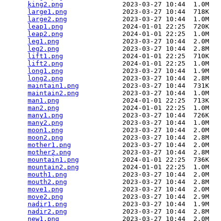
king2.png
               2023-03-27 10:44  1.0M  

large1.png
              2023-03-27 10:44  718K  

large2.png
              2023-03-27 10:44  1.0M  

leap1.png
               2024-01-01 22:25  720K  

leap2.png
               2024-01-01 22:25  1.0M  

leg1.png
                2023-03-27 10:44  2.0M  

leg2.png
                2023-03-27 10:44  2.8M  

lift1.png
               2024-01-01 22:25  710K  

lift2.png
               2024-01-01 22:25  1.0M  

long1.png
               2023-03-27 10:44  1.9M  

long2.png
               2023-03-27 10:44  2.8M  

maintain1.png
           2023-03-27 10:44  731K  

maintain2.png
           2023-03-27 10:44  1.0M  

man1.png
                2024-01-01 22:25  713K  

man2.png
                2024-01-01 22:25  1.0M  

many1.png
               2023-03-27 10:44  726K  

many2.png
               2023-03-27 10:44  1.0M  

moon1.png
               2023-03-27 10:44  2.0M  

moon2.png
               2023-03-27 10:44  2.8M  

mother1.png
             2023-03-27 10:44  2.0M  

mother2.png
             2023-03-27 10:44  2.8M  

mountain1.png
           2024-01-01 22:25  736K  

mountain2.png
           2024-01-01 22:25  1.0M  

mouth1.png
              2023-03-27 10:44  2.0M  

mouth2.png
              2023-03-27 10:44  2.8M  

move1.png
               2023-03-27 10:44  2.0M  

move2.png
               2023-03-27 10:44  2.9M  

nadir1.png
              2023-03-27 10:44  1.9M  

nadir2.png
              2023-03-27 10:44  2.8M  

new1.png
                2023-03-27 10:44  2.0M  
