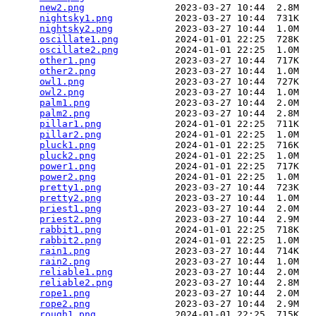
new2.png
                2023-03-27 10:44  2.8M  

nightsky1.png
           2023-03-27 10:44  731K  

nightsky2.png
           2023-03-27 10:44  1.0M  

oscillate1.png
          2024-01-01 22:25  728K  

oscillate2.png
          2024-01-01 22:25  1.0M  

other1.png
              2023-03-27 10:44  717K  

other2.png
              2023-03-27 10:44  1.0M  

owl1.png
                2023-03-27 10:44  727K  

owl2.png
                2023-03-27 10:44  1.0M  

palm1.png
               2023-03-27 10:44  2.0M  

palm2.png
               2023-03-27 10:44  2.8M  

pillar1.png
             2024-01-01 22:25  711K  

pillar2.png
             2024-01-01 22:25  1.0M  

pluck1.png
              2024-01-01 22:25  716K  

pluck2.png
              2024-01-01 22:25  1.0M  

power1.png
              2024-01-01 22:25  717K  

power2.png
              2024-01-01 22:25  1.0M  

pretty1.png
             2023-03-27 10:44  723K  

pretty2.png
             2023-03-27 10:44  1.0M  

priest1.png
             2023-03-27 10:44  2.0M  

priest2.png
             2023-03-27 10:44  2.9M  

rabbit1.png
             2024-01-01 22:25  718K  

rabbit2.png
             2024-01-01 22:25  1.0M  

rain1.png
               2023-03-27 10:44  714K  

rain2.png
               2023-03-27 10:44  1.0M  

reliable1.png
           2023-03-27 10:44  2.0M  

reliable2.png
           2023-03-27 10:44  2.8M  

rope1.png
               2023-03-27 10:44  2.0M  

rope2.png
               2023-03-27 10:44  2.9M  

rough1.png
              2024-01-01 22:25  715K  
