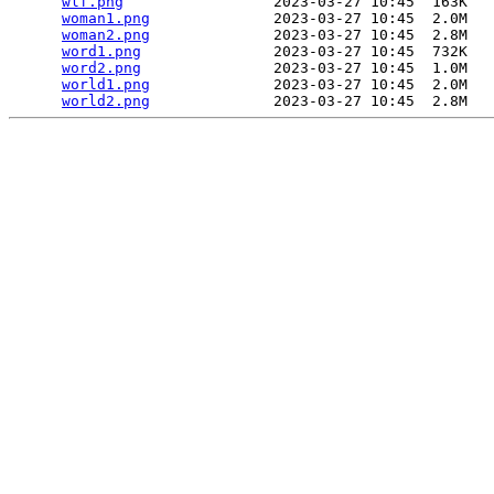
wlf.png
                 2023-03-27 10:45  163K  

woman1.png
              2023-03-27 10:45  2.0M  

woman2.png
              2023-03-27 10:45  2.8M  

word1.png
               2023-03-27 10:45  732K  

word2.png
               2023-03-27 10:45  1.0M  

world1.png
              2023-03-27 10:45  2.0M  

world2.png